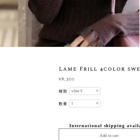
Lame Frill 4color sw
¥8,300
種類
数量
International shipping avail
Add to cart