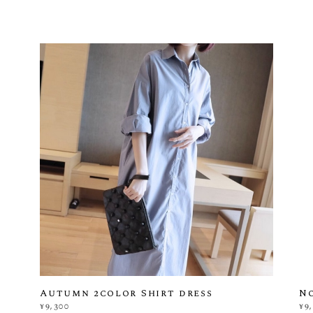
Autumn 2color Shirt dress
N
¥9,300
¥9