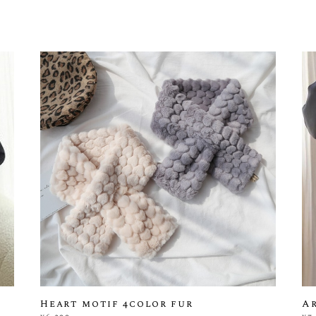
Heart motif 4color fur
Ar