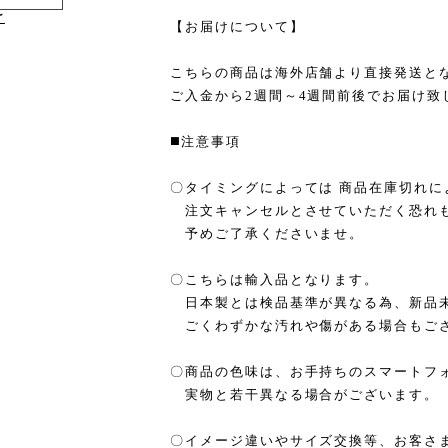
け
【お届けについて】
こちらの商品は海外店舗より直接発送と
ご入金から2週間～4週間前後でお届け致
◼️注意事項
〇タイミングによっては 商品在庫切れに
注文キャンセルとさせていただく恐れ
予めご了承くださいませ。
〇こちらは輸入品となります。
日本製とは検品基準が異なる為、新品
ごくわずかな汚れや傷がある場合もご
〇商品の色味は、お手持ちのスマートフ
実物と若干異なる場合がございます。
〇イメージ違いやサイズ交換等、お客さ