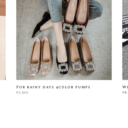
For rainy days 4color pumps
Wi
¥7,500
¥8