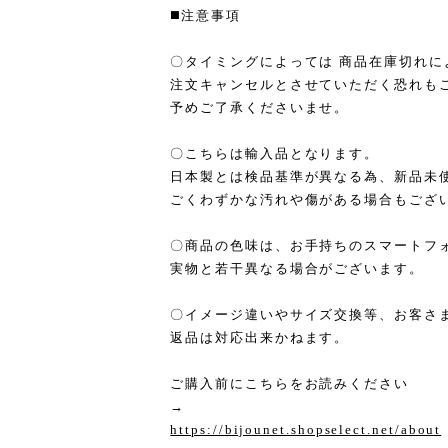
◼️注意事項
〇タイミングによっては 商品在庫切れに
注文キャンセルとさせていただく恐れも
予めご了承くださいませ。
〇こちらは輸入品となります。
日本製とは検品基準が異なる為、新品未
ごくわずかな汚れや傷がある場合もござ
〇商品の色味は、お手持ちのスマートフ
実物と若干異なる場合がございます。
〇イメージ違いやサイズ交換等、お客さ
返品は対応出来かねます。
ご購入前にこちらをお読みください
→
https://bijounet.shopselect.net/about