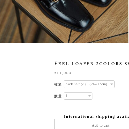
Peel loafer 2colors s
¥11,000
種類
数量
International shipping avail
Add to cart