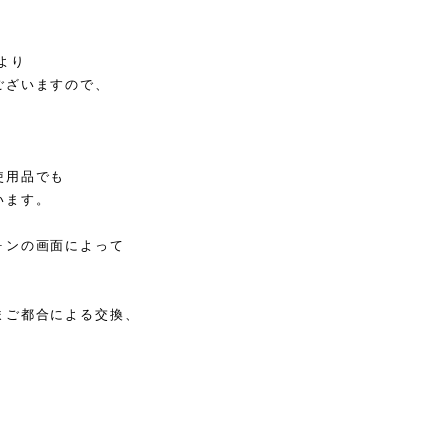
より
ございますので、
使用品でも
います。
ォンの画面によって
まご都合による交換、