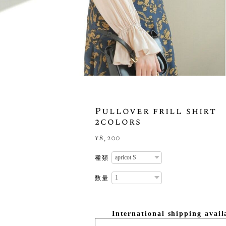
Pullover frill shirt
2colors
¥8,200
種類
数量
International shipping avail