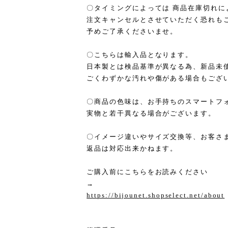
〇タイミングによっては 商品在庫切れに
注文キャンセルとさせていただく恐れも
予めご了承くださいませ。
〇こちらは輸入品となります。
日本製とは検品基準が異なる為、新品未
ごくわずかな汚れや傷がある場合もござ
〇商品の色味は、お手持ちのスマートフ
実物と若干異なる場合がございます。
〇イメージ違いやサイズ交換等、お客さ
返品は対応出来かねます。
ご購入前にこちらをお読みください
→
https://bijounet.shopselect.net/about