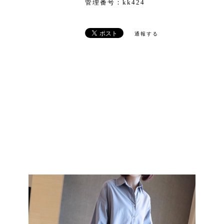
管理番号：kk424
通報する