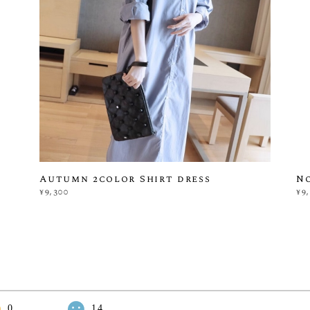
Autumn 2color Shirt dress
N
¥9,300
¥9
0
14