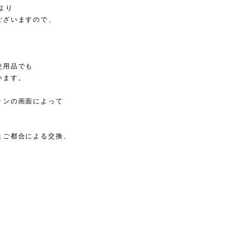
より
ございますので、
使用品でも
います。
ォンの画面によって
まご都合による交換、