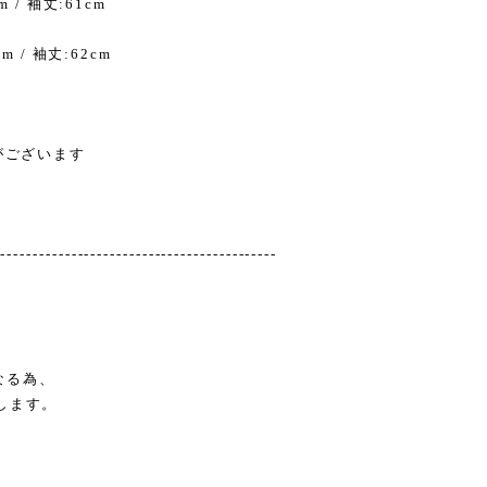
m / 袖丈:61cm
cm / 袖丈:62cm
がございます
--------------------------------------------
なる為、
します。