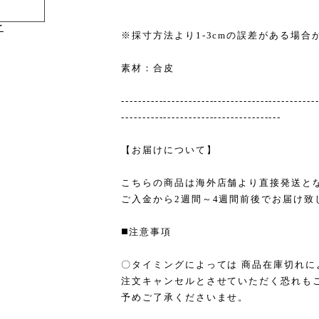
け
※採寸方法より1-3cmの誤差がある場合
素材：合皮
----------------------------------------------
--------------------------------------
【お届けについて】
こちらの商品は海外店舗より直接発送と
ご入金から2週間～4週間前後でお届け致
◼️注意事項
〇タイミングによっては 商品在庫切れに
注文キャンセルとさせていただく恐れも
予めご了承くださいませ。