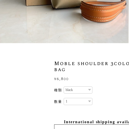
Moble shoulder 3col
bag
¥6,800
種類
数量
International shipping avail