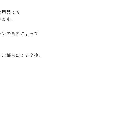
使用品でも
います。
ォンの画面によって
まご都合による交換、