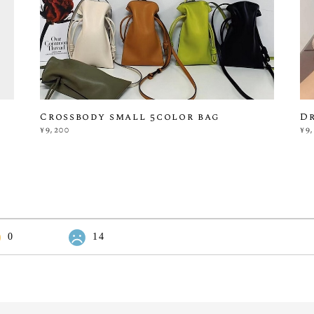
Crossbody small 5color bag
D
¥9,200
¥9
0
14