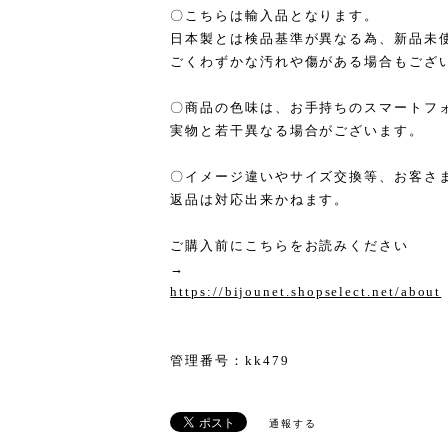
〇こちらは輸入品となります。
日本製とは検品基準が異なる為、新品未
ごくわずかな汚れや傷がある場合もござ
〇商品の色味は、お手持ちのスマートフ
実物と若干異なる場合がございます。
〇イメージ違いやサイズ交換等、お客さ
返品は対応出来かねます。
ご購入前にこちらをお読みください
→
https://bijounet.shopselect.net/about
管理番号：kk479
通報する