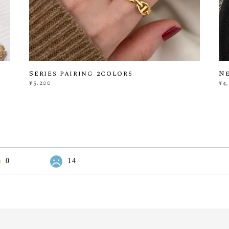
Series pairing 2colors
Ne
¥5,200
¥4
0
14