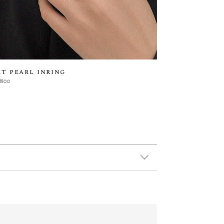
t pearl inring
,800