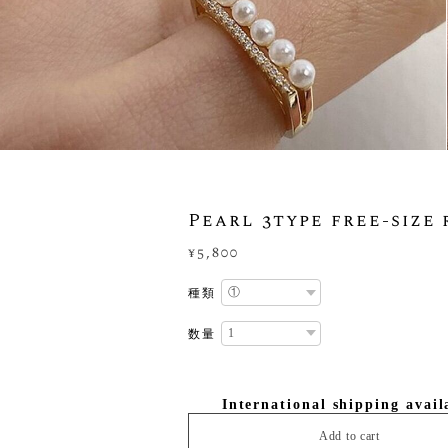
Pearl 3type free-size 
¥5,800
種類
数量
International shipping avail
Add to cart