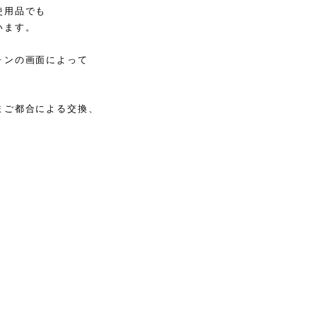
使用品でも
います。
ォンの画面によって
まご都合による交換、