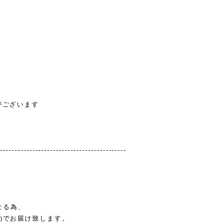
がございます
--------------------------------------------
なる為、
く)でお届け致します。