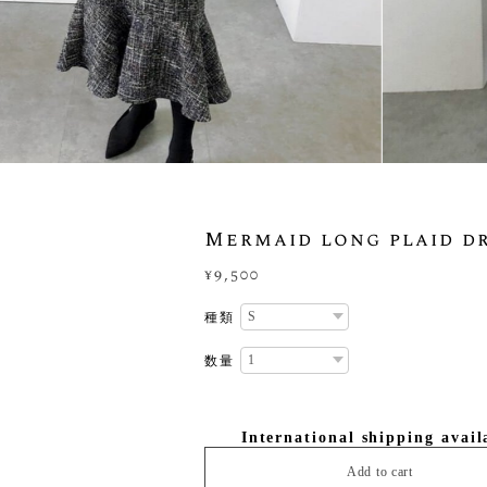
Mermaid long plaid d
¥9,500
種類
数量
International shipping avail
Add to cart