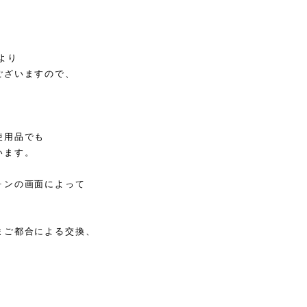
より
ございますので、
使用品でも
います。
ォンの画面によって
まご都合による交換、