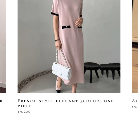
r
French style elegant 3colors one-
A
piece
¥9
¥9,200