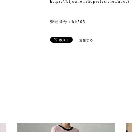
https://bijounet.shopselect.net/about
管理番号：kk505
通報する