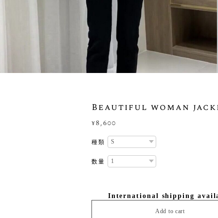
Beautiful woman jack
¥8,600
種類
数量
International shipping avail
Add to cart