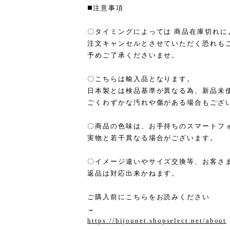
◼️注意事項
〇タイミングによっては 商品在庫切れに
注文キャンセルとさせていただく恐れも
予めご了承くださいませ。
〇こちらは輸入品となります。
日本製とは検品基準が異なる為、新品未
ごくわずかな汚れや傷がある場合もござ
〇商品の色味は、お手持ちのスマートフ
実物と若干異なる場合がございます。
〇イメージ違いやサイズ交換等、お客さ
返品は対応出来かねます。
ご購入前にこちらをお読みください
→
https://bijounet.shopselect.net/about