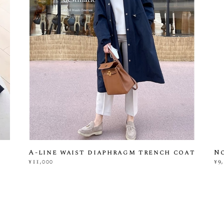
A-line waist diaphragm trench coat
N
¥11,000
¥9