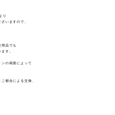
より
ございますので、
使用品でも
います。
ォンの画面によって
まご都合による交換、