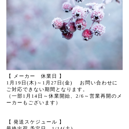
【
メーカー 休業日
】
1
月
19
日
(
木
)
～
1
月
27
日
(
金
)
お問い合わせに
ご対応できない期間となります。
（一部
1
月
14
日～休業開始、
2/6
～営業再開のメ
ーカーもございます）
【
発送スケジュール
】
最終出荷
予定日
1/14(
土
)